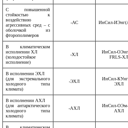
С повышенной
стойкостью к
воздействию
-АС
ИнСил-ИЭнг(
агрессивных сред – с
оболочкой из
фторополимеров
В климатическом
исполнении ХЛ
ИнСил-ОЭнг
-ХЛ
(холодостойкое
FRLS-Х
исполнение)
В исполнении ЭХЛ
(для экстремального
ИнСил-КУнг
-ЭХЛ
холодного типа
ЭХЛ
климата)
В исполнении АХЛ
(для антарктического
ИнСил-ОЭм
-АХЛ
холодного типа
АХЛ
климата)
В климатическом