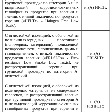
групповой прокладке по категории А и не
выделяющий коррозионноактивных
нг(А)-HFLTx
газообразных продуктов при горении и
тлении, с низкой токсичностью продуктов
горения («HFLTx» - Halogen Free Low
Toxic),
С огнестойкой изоляцией, c оболочкой из
поливинилхлоридных пластикатов
(полимерных материалов), пониженной
пожароопасности, с пониженным дымо- и
газовыделением, с низкой токсичностью
нг(А)-
продуктов горения («FRLSLTx» - Fire-
FRLSLTx
resistance Low Smoke Low Toxic), не
распространяющий горение при
групповой прокладке по категории А,
огнестойкий
С огнестойкой изоляцией, с оболочкой из
полимерных материалов, не содержащих
галогенов, не распространяющий горение
при групповой прокладке по категории А
нг(А)-
и не выделяющий коррозионно-активных
FRHFLTx
газообразных продуктов при горении и