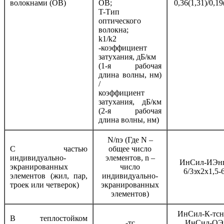
волокнами (ОВ)
ОВ;
0,36(1,31)/0,19
T-Тип
оптического
волокна;
k1/k2
-коэффициент
затухания, дБ/км
(1-я рабочая
длина волны, нм)
/
коэффициент
затухания, дБ/км
(2-я рабочая
длина волны, нм)
N/nэ (Где N –
С частью
общее число
индивидуально-
элементов, n –
ИнСил-ИЭнг
экранированных
число
6/3эх2х1,5-
элементов (жил, пар,
индивидуально-
троек или четверок)
экранированных
элементов)
ИнСил-К-тсн
В теплостойком
-тс
ИнСил-ОЭ