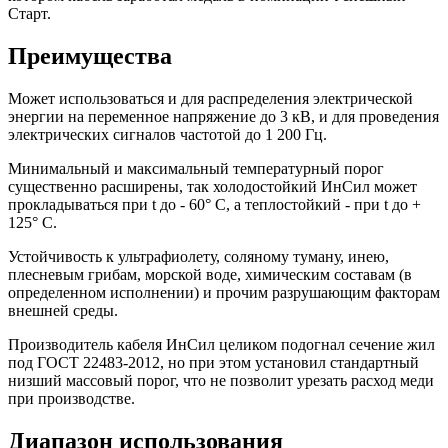
Старт.
Преимущества
Может использоваться и для распределения электрической
энергии на переменное напряжение до 3 кВ, и для проведения
электрических сигналов частотой до 1 200 Гц.
Минимальный и максимальный температурный порог
существенно расширены, так холодостойкий ИнСил может
прокладываться при t до - 60° С, а теплостойкий - при t до +
125° С.
Устойчивость к ультрафиолету, соляному туману, инею,
плесневым грибам, морской воде, химическим составам (в
определенном исполнении) и прочим разрушающим факторам
внешней среды.
Производитель кабеля ИнСил целиком подогнал сечение жил
под ГОСТ 22483-2012, но при этом установил стандартный
низший массовый порог, что не позволит урезать расход меди
при производстве.
Диапазон использования