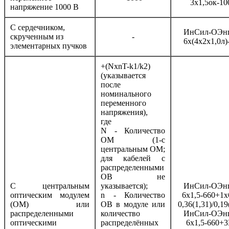
3х1,5ок-10
напряжение 1000 В
С сердечником,
ИнСил-ОЭнг
скрученным из
-
6х(4х2х1,0л)
элементарных пучков
+(NxnT-k1/k2)
(указывается
после
номинального
переменного
напряжения),
где
N - Количество
ОМ (1-с
центральным ОМ;
для кабелей с
распределенными
ОВ не
С центральным
указывается);
ИнСил-ОЭнг
оптическим модулем
n - Количество
6х1,5-660+1х
(ОМ) или
ОВ в модуле или
0,36(1,31)/0,19
распределенными
количество
ИнСил-ОЭнг
оптическими
распределённых
6х1,5-660+3