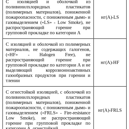
С изоляцией и оболочкой из
поливинилхлоридных пластикатов
(полимерных материалов), пониженной
пожароопасности, с пониженным дымо- и
нг(А)-LS
газовыделением («LS» - Low Smoke), не
распространяющий горение при
групповой прокладке по категории А
С изоляцией и оболочкой из полимерных
материалов, не содержащих галогенов,
(«HF» - Halogen Free), не
распространяющий горение при
нг(А)-HF
групповой прокладке по категории А и не
выделяющий коррозионноактивных
газообразных продуктов при горении и
тлении
С огнестойкой изоляцией, с оболочкой из
поливинилхлоридных пластикатов
(полимерных материалов), пониженной
пожароопасности, с пониженным дымо- и
нг(А)-FRLS
газовыделением («FRLS» - Fire-resistance
Low Smoke), не распространяющий
горение при групповой прокладке по
категории А, огнестойкий