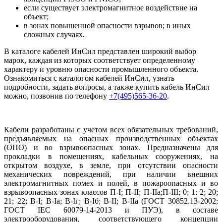
если существует электромагнитное воздействие на
объект;
в зонах повышенной опасности взрывов; в иных
сложных случаях.
В каталоге кабелей ИнСил представлен широкий выбор
марок, каждая из которых соответствует определенному
характеру и уровню опасности промышленного объекта.
Ознакомиться с каталогом кабелей ИнСил, узнать
подробности, задать вопросы, а также купить кабель ИнСил
можно, позвонив по телефону
+7(495)565-36-20
.
Кабели разработаны с учетом всех обязательных требований,
предъявляемых на опасных производственных объектах
(ОПО) и во взрывоопасных зонах. Предназначены для
прокладки в помещениях, кабельных сооружениях, на
открытом воздухе, в земле, при отсутствии опасности
механических повреждений, при наличии внешних
электромагнитных помех и полей, в пожароопасных и во
взрывоопасных зонах классов П-I; П-II; П-IIа;П-III; 0; 1; 2; 20;
21; 22; В-I; В-Iа; В-Iг; В-Iб; В-II; В-IIа (ГОСТ 30852.13-2002;
ГОСТ IEC 60079-14-2013 и ПУЭ), в составе
электрооборудования, соответствующего концепции