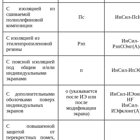
С изоляцией из
сшиваемой
Пс
ИнСил-Пс
полиолефиновой
композиции
С изоляцией из
ИнСил-
этиленпропиленовой
Рэп
РэпОЭнг(А)
резины
С поясной изоляцией
под общим и/или
п
ИнСил-ИпЭ
индивидуальными
экранами
о (указывается
С дополнительными
ИнСил-ИЭонг
после ИЭ или
оболочками поверх
HF
после
индивидуальных
ИнСил-
модификации
экранов
ИЭфклонг(А
экрана)
С повышенной
защитой от
перекрестных помех,