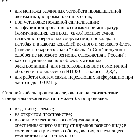
для монтажа различных устройств промышленной
автоматики; в промышленных сетях;
при установке пожарной сигнализации;
для функционирования всевозможной аппаратуры
(коммуникация, контроль, связь) водных судов,
плавучих и береговых сооружений; прокладка на
палубах и в каютах кораблей речного и морского флота
(изделия товарного знака "кабель ИнСил" получили
одобрение морского регистра судоходства в России);
как связующее звено в объектах атомных
электростанций, для использования вне герметичной
оболочки, по классиф-и НП-001-15 классы 2,3,4;
для работы систем связи, передающих информацию при
частоте до 100 МГц.
Силовой кабель прошел исследование на соответствие
стандартам безопасности и может быть проложен:
в зданиях; в земле;
на открытом пространстве;
в составе электрического оборудования,
обеспечивающего защиту от взрывов разного вида; в
составе электрического оборудования, отвечающего
концепции FISCO и FNICO;