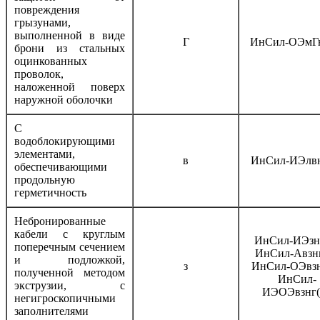
повреждения
грызунами,
выполненной в виде
Г
ИнСил-ОЭмГн
брони из стальных
оцинкованных
проволок,
наложенной поверх
наружной оболочки
С
водоблокирующими
элементами,
в
ИнСил-ИЭлвн
обеспечивающими
продольную
герметичность
Небронированные
кабели с круглым
ИнСил-ИЭзн
поперечным сечением
ИнСил-Авзн
и подложкой,
з
ИнСил-ОЭвзн
полученной методом
ИнСил-
экструзии, с
ИЭОЭвзнг(
негигроскопичными
заполнителями