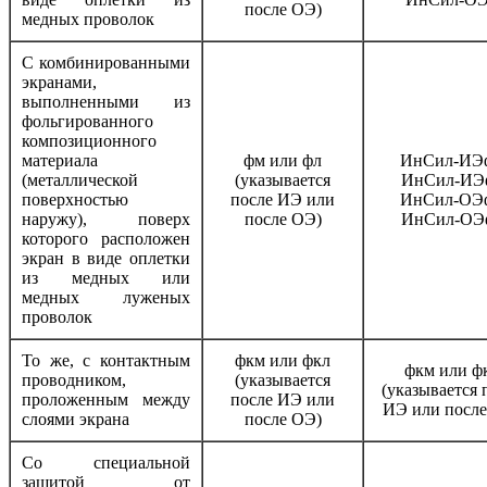
после ОЭ)
медных проволок
С комбинированными
экранами,
выполненными из
фольгированного
композиционного
материала
фм или фл
ИнСил-ИЭ
(металлической
(указывается
ИнСил-ИЭ
поверхностью
после ИЭ или
ИнСил-ОЭ
наружу), поверх
после ОЭ)
ИнСил-ОЭ
которого расположен
экран в виде оплетки
из медных или
медных луженых
проволок
То же, с контактным
фкм или фкл
фкм или ф
проводником,
(указывается
(указывается 
проложенным между
после ИЭ или
ИЭ или после
слоями экрана
после ОЭ)
Со специальной
защитой от