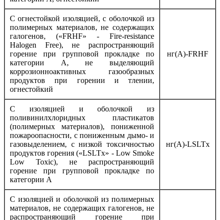
С огнестойкой изоляцией, с оболочкой из
полимерных материалов, не содержащих
галогенов, («FRHF» - Fire-resistance
Halogen Free), не распространяющий
горение при групповой прокладке по
нг(А)-FRHF
категории А, не выделяющий
коррозионноактивных газообразных
продуктов при горении и тлении,
огнестойкий
С изоляцией и оболочкой из
поливинилхлоридных пластикатов
(полимерных материалов), пониженной
пожароопасности, с пониженным дымо- и
газовыделением, с низкой токсичностью
нг(А)-LSLTx
продуктов горения («LSLTx» - Low Smoke
Low Toxic), не распространяющий
горение при групповой прокладке по
категории А
С изоляцией и оболочкой из полимерных
материалов, не содержащих галогенов, не
распространяющий горение при