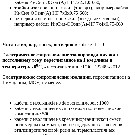
кабель ИнСил-ОЭзнг(А)-HF 7х2х1,0-660;
тройки изолированных жил (триады), например кабель
ИнСил-ОЭзнг(А)-HF 7х3х0,75-660;
четверки изолированных жил (звездные четверки),
например кабель ИнСил-ОЭзнг(А)-HF 7х4х0,75-660
Число жил, пар, троек, четверок
в кабеле: 1 – 91.
Электрическое сопротивление токопроводящих жил
постоянному току, пересчитанное на 1 км длины и
0
температуру 20
С,
- в соответствии с ГОСТ 22483-2012
Электрическое сопротивление изоляции
, пересчитанное на
1 км длины, МОм, не менее:
кабели с изоляцией из фторополимеров: 1000
кабели с изоляцией из сшиваемой полиолефиновой
композиции: 500
кабели с изоляцией из кремнийорганической смеси,
полимерных компаундов, не содержащих галогенов,
этиленпропиленовой резины, термопластичных