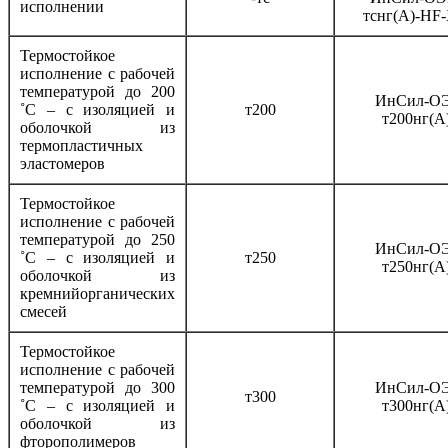
исполнении
тснг(А)-HF
Термостойкое
исполнение с рабочей
температурой до 200
ИнСил-ОЭ
˚С – с изоляцией и
т200
т200нг(А
оболочкой из
термопластичных
эластомеров
Термостойкое
исполнение с рабочей
температурой до 250
ИнСил-ОЭ
˚С – с изоляцией и
т250
т250нг(А
оболочкой из
кремнийорганических
смесей
Термостойкое
исполнение с рабочей
температурой до 300
ИнСил-ОЭ
т300
˚С – с изоляцией и
т300нг(А
оболочкой из
фторополимеров