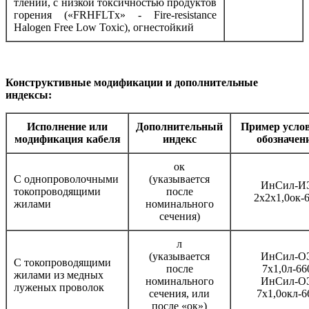
тлении, с низкой токсичностью продуктов
горения («FRHFLTx» - Fire-resistance
Halogen Free Low Toxic), огнестойкий
Конструктивные модификации и дополнительные
индексы:
Исполнение или
Дополнительный
Пример усло
модификация кабеля
индекс
обозначен
ок
С однопроволочными
(указывается
ИнСил-И
токопроводящими
после
2х2х1,0ок-
жилами
номинального
сечения)
л
(указывается
ИнСил-О
С токопроводящими
после
7х1,0л-66
жилами из медных
номинального
ИнСил-О
луженых проволок
сечения, или
7х1,0окл-6
после «ок»)