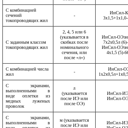
С комбинацией
ИнСил-
сечений
-
3х1,5+1х1,0
токопроводящих жил
2, 4, 5 или 6
(указывается в
ИнСил-ОЭзн
С заданным классом
скобках после
7х2х0,5л (6)
токопроводящих жил
номинального
ИнСил-ОЭзн
сечения, или
4х1,5 (5)-6
после «л»)
С комбинацией числа
ИнСил-О
-
жил
1х2х0,5л+1х0,
С экранами,
л
выполненными в
(указывается
ИнСил-И
виде оплетки из
после ИЭ или
ИнСил-О
медных луженых
после ОЭ)
проволок
С экранами,
м (указывается
выполненными в
ИнСил-И
после ИЭ или
виде оплетки из
ИнСил-О